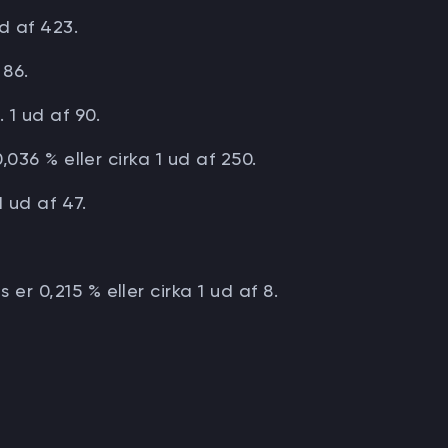
d af 423.
 86.
 1 ud af 90.
,036 % eller cirka 1 ud af 250.
1 ud af 47.
er 0,215 % eller cirka 1 ud af 8.