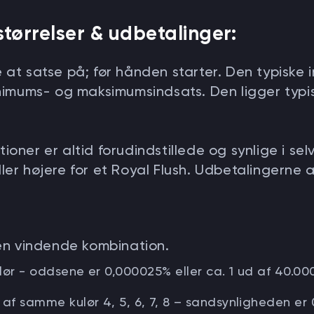
tørrelser & udbetalinger:
at satse på; før hånden starter. Den typiske i
 minimums- og maksimumsindsats. Den ligger typisk
ner er altid forudindstillede og synlige i sel
ller højere for et Royal Flush. Udbetalingerne æn
n vindende kombination.
kulør - oddsene er 0,000025% eller ca. 1 ud af 40.0
af samme kulør 4, 5, 6, 7, 8 – sandsynligheden er 0,0