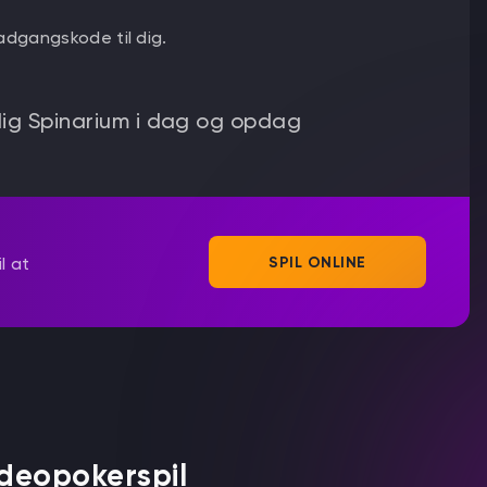
adgangskode til dig.
d dig Spinarium i dag og opdag
SPIL ONLINE
l at
ideopokerspil