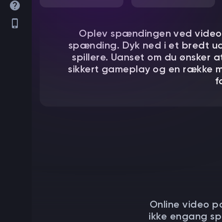
Oplev spændingen ved videopo
spænding. Dyk ned i et bredt ud
spillere. Uanset om du ønsker at
sikkert gameplay og en række mu
f
Online video po
ikke engang spi