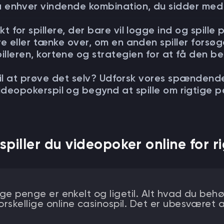
enhver vindende kombination, du sidder med til 
t for spillere, der bare vil logge ind og spille
 eller tænke over, om en anden spiller forsøg
pilleren, kortene og strategien for at få den b
 til at prøve det selv? Udforsk vores spændend
ideopokerspil og begynd at spille om rigtige p
piller du videopoker online for r
tige penge er enkelt og ligetil. Alt hvad du beh
forskellige online casinospil. Det er ubesvære