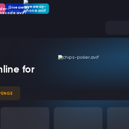
Giveaway
line for
 PENGE