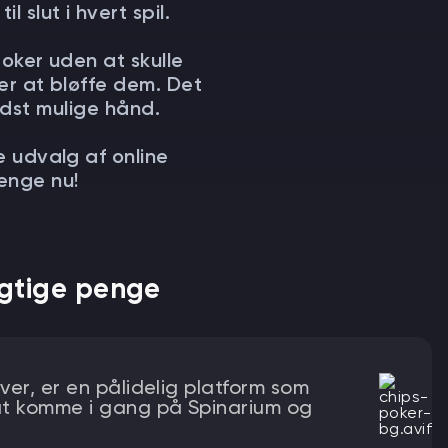
slut i hvert spil.
 poker uden at skulle
er at bløffe dem. Det
edst mulige hånd.
e udvalg af online
enge nu!
igtige penge
øver, er en pålidelig platform som
t at komme i gang på Spinarium og