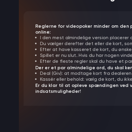
Reglerne for videopoker minder om den p
online:
I den mest almindelige version placerer
Du vælger derefter det eller de kort, som
Efter at have kasseret de kort, du ønske
Spillet er nu slut. Hvis du har nogen vi
Efter de fleste regler skal du have et p
Der er et par almindelige ord, du skal ken
Deal (Giv): at modtage kort fra dealeren
Kassér eller behold: vælg de kort, du ik
Er du klar til at opleve spændingen ved
indsatsmuligheder!