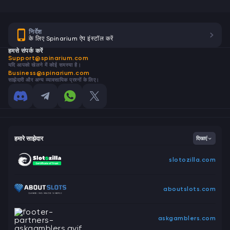
निर्देश
के लिए Spinarium ऐप इंस्टॉल करें
हमसे संपर्क करें
Support@spinarium.com
यदि आपको खेलने में कोई समस्या है।
Business@spinarium.com
साझेदारी और अन्य व्यावसायिक प्रश्नों के लिए।
हमारे साझेदार
दिखाएं
slotozilla.com
aboutslots.com
askgamblers.com