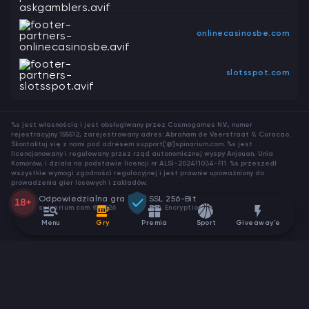
onlinecasinosbe.com
slotsspot.com
%s jest własnością i jest obsługiwany przez Cosmogames N.V., numer
rejestracyjny 155512, zarejestrowany adres: Abraham de Veerstraat 9, Curacao.
Skontaktuj się z nami pod adresem support{'@'}spinarium.com. %s jest
licencjonowany i regulowany przez rząd autonomicznej wyspy Anjouan, Unia
Komorów, i działa na podstawie licencji nr ALSI-202411034-FI1. %s przeszedł
wszystkie wymogi zgodności regulacyjnej i jest prawnie upoważniony do
prowadzenia gier losowych i zakładów.
Odpowiedzialna gra
SSL 256-Bit
spinarium.com ©2026
RSA Encryption
Menu
Gry
Premia
Sport
Giveaway'e