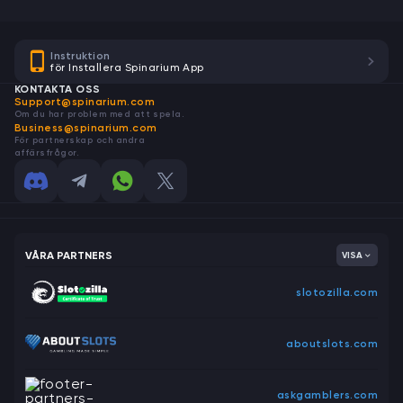
Instruktion
för Installera Spinarium App
KONTAKTA OSS
Support@spinarium.com
Om du har problem med att spela.
Business@spinarium.com
För partnerskap och andra
affärsfrågor.
VÅRA PARTNERS
VISA
slotozilla.com
aboutslots.com
askgamblers.com