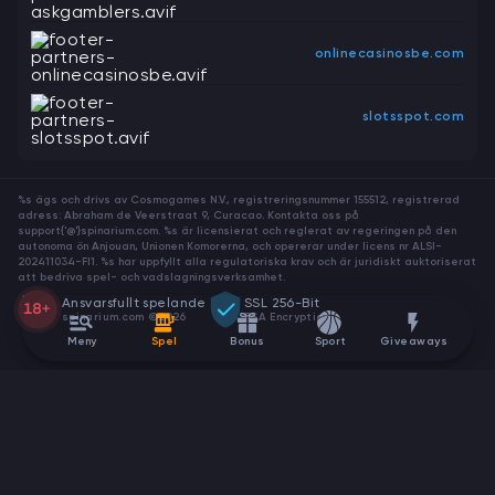
onlinecasinosbe.com
slotsspot.com
%s ägs och drivs av Cosmogames N.V., registreringsnummer 155512, registrerad
adress: Abraham de Veerstraat 9, Curacao. Kontakta oss på
support{'@'}spinarium.com. %s är licensierat och reglerat av regeringen på den
autonoma ön Anjouan, Unionen Komorerna, och opererar under licens nr ALSI-
202411034-FI1. %s har uppfyllt alla regulatoriska krav och är juridiskt auktoriserat
att bedriva spel- och vadslagningsverksamhet.
Ansvarsfullt spelande
SSL 256-Bit
spinarium.com ©2026
RSA Encryption
Meny
Spel
Bonus
Sport
Giveaways