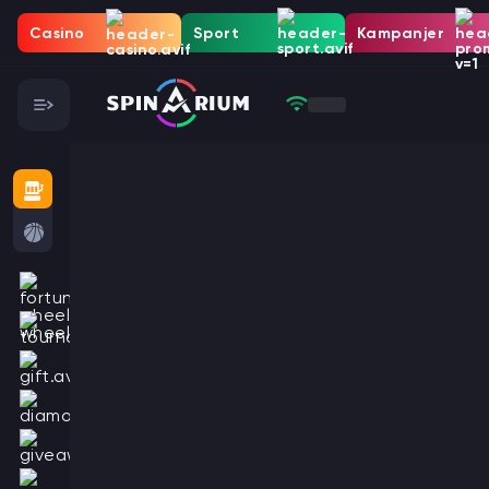
Casino
Sport
Kampanjer