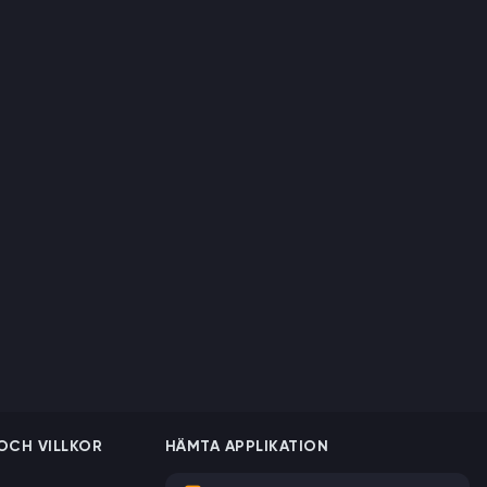
 OCH VILLKOR
HÄMTA APPLIKATION