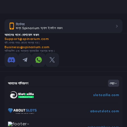
নির্দেশনা
জন্য Spinarium অ্যাপ ইনস্টল করুন
আমাদের সাথে যোগাযোগ করুন
Support@spinarium.com
যদি খেলার সময় কোনো সমস্যা হয়।
Business@spinarium.com
পার্টনারশিপ এবং অন্যান্য ব্যবসায়িক প্রশ্নের জন্য।
আমাদের পার্টনারগণ
দেখুন
slotozilla.com
aboutslots.com