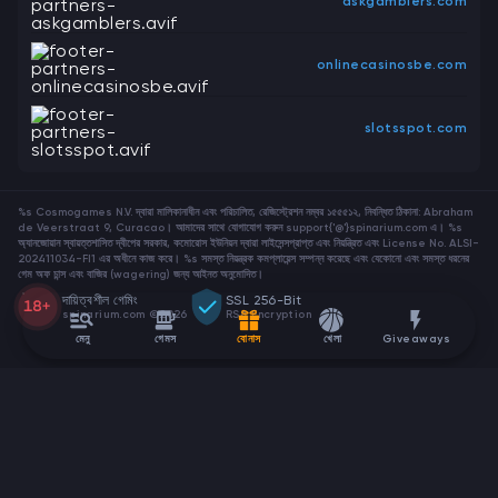
askgamblers.com
onlinecasinosbe.com
slotsspot.com
%s Cosmogames N.V. দ্বারা মালিকানাধীন এবং পরিচালিত, রেজিস্ট্রেশন নম্বর ১৫৫৫১২, নিবন্ধিত ঠিকানা: Abraham
de Veerstraat 9, Curacao। আমাদের সাথে যোগাযোগ করুন support{'@'}spinarium.com এ। %s
অ্যানজোয়ান স্বায়ত্তশাসিত দ্বীপের সরকার, কমোরোস ইউনিয়ন দ্বারা লাইসেন্সপ্রাপ্ত এবং নিয়ন্ত্রিত এবং License No. ALSI-
202411034-FI1 এর অধীনে কাজ করে। %s সমস্ত নিয়ন্ত্রক কমপ্লায়েন্স সম্পন্ন করেছে এবং যেকোনো এবং সমস্ত ধরনের
গেম অফ চান্স এবং বাজির (wagering) জন্য আইনত অনুমোদিত।
দায়িত্বশীল গেমিং
SSL 256-Bit
spinarium.com ©2026
RSA Encryption
মেনু
গেমস
বোনাস
খেলা
Giveaways