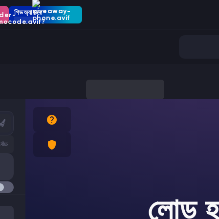
গিভঅ্যাওয়ে
্বোচ্চ
লোড হচ