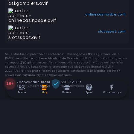
onlinecasinosbe.com
slotsspot.com
%s je vlastněn a provozován společností Cosmogames N.V., registrační číslo
155512, se sídlem na adrese Abraham de Veerstraat 9, Curaçao. Kontaktujte nás
na support{'@'}spinarium.com. %s je licencován a regulován vládou autonomního
ostrova Anjouan, Svaz Komor, a provozuje své služby pod licencí č. ALSI-
202411034-FI1. %s prošel všemi regulačními kontrolami a je legálně oprávněn
provozovat hazardní hry a sázkové operace.
Zodpovědné hraní
SSL 256-Bit
spinarium.com ©2026
RSA Encryption
Menu
Hry
Bonus
Sport
Giveaways