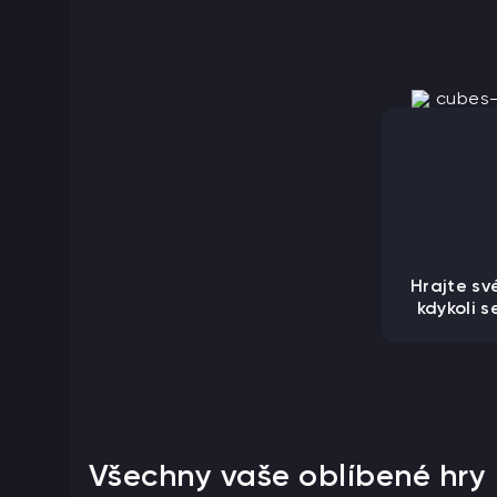
Hrajte sv
kdykoli 
Všechny vaše oblíbené hry