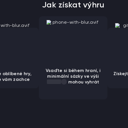
Jak získat výhru
Vsaďte si během hraní, i
é oblíbené hry,
Získej
minimální sázky ve výši
se vám zachce
mohou vyhrát