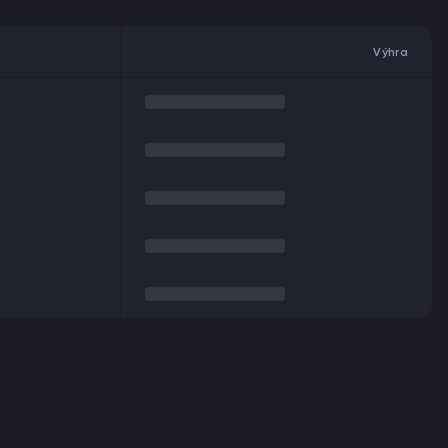
Výhra