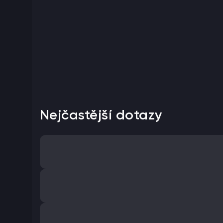
Nejčastější dotazy