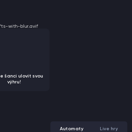
te šanci ulovit svou
výhru!
Automaty
Live hry