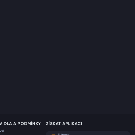
VIDLA A PODMÍNKY
ZÍSKAT APLIKACI
ové
Návod