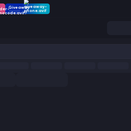
Giveaway