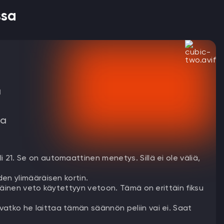
ssa
ä
ka
 21. Se on automaattinen menetys. Sillä ei ole väliä,
den ylimääräisen kortin.
eräinen veto käytettyyn vetoon. Tämä on erittäin fiksu
atko he laittaa tämän säännön peliin vai ei. Saat