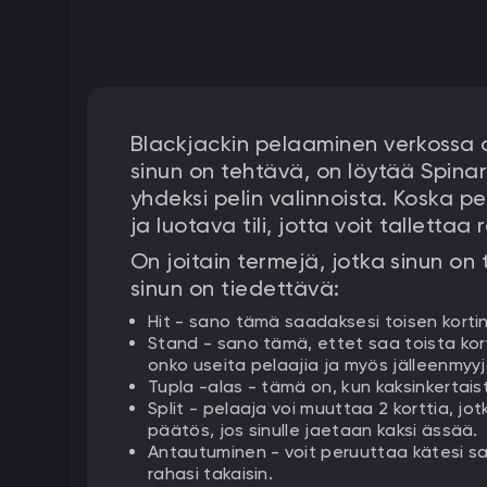
Blackjackin pelaaminen verkossa o
sinun on tehtävä, on löytää Spina
yhdeksi pelin valinnoista. Koska pe
ja luotava tili, jotta voit tallettaa
On joitain termejä, jotka sinun on
sinun on tiedettävä:
Hit - sano tämä saadaksesi toisen kortin
Stand - sano tämä, ettet saa toista kort
onko useita pelaajia ja myös jälleenmyyj
Tupla -alas - tämä on, kun kaksinkertais
Split - pelaaja voi muuttaa 2 korttia, j
päätös, jos sinulle jaetaan kaksi ässää.
Antautuminen - voit peruuttaa kätesi sa
rahasi takaisin.