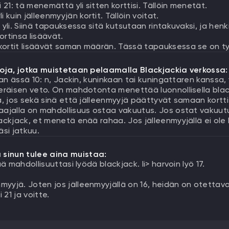
21: tä menemättä yli sitten korttisi. Tällöin menetät.
kuin jälleenmyyjän kortit. Tällöin voitat.
 yli. Siinä tapauksessa sitä kutsutaan rintakuvaksi, ja henki
ortinsa lisäävät.
 kortit lisäävät saman määrän. Tässä tapauksessa se on t
etoja, jotka muistetaan pelaamalla Blackjackia verkossa:
etaan ässä 10: n, Jackin, kuninkaan tai kuningattaren kanss
uperäisen veto. On mahdotonta menettää luonnollisella blac
viä, jos sekä sinä että jälleenmyyjä päättyvät samaan kort
elaajalla on mahdollisuus ostaa vakuutus. Jos ostat vakuu
Blackjack, et menetä enää rahaa. Jos jälleenmyyjällä ei o
si jatkuu.
sinun tulee aina muistaa:
ää mahdollisuuttasi lyödä blackjack. li> harvoin lyö 17.
yyjä. Joten jos jälleenmyyjällä on 16, heidän on otettava 
 21 ja voitte.