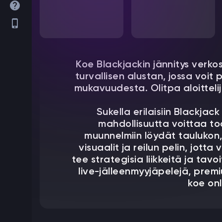
Koe Blackjackin jännitys verk
turvallisen alustan, jossa voit
mukavuudesta. Olitpa aloitteli
Sukella erilaisiin Blackjac
mahdollisuutta voittaa tod
muunnelmiin löydät taulukon, j
visuaalit ja reilun pelin, jott
tee strategisia liikkeitä ja tav
live-jälleenmyyjäpelejä, prem
koe onl