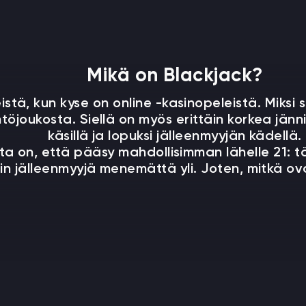
Mikä on Blackjack?
istä, kun kyse on online -kasinopeleistä. Miksi 
öjoukosta. Siellä on myös erittäin korkea jänni
käsillä ja lopuksi jälleenmyyjän kädellä.
sta on, että pääsy mahdollisimman lähelle 21: 
in jälleenmyyjä menemättä yli. Joten, mitkä o