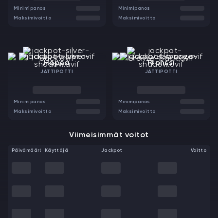
Minimipanos
Minimipanos
Maksimivoitto
Maksimivoitto
Hopea
Pronssi
JÄTTIPOTTI
JÄTTIPOTTI
Minimipanos
Minimipanos
Maksimivoitto
Maksimivoitto
Viimeisimmät voitot
Päivämäärä
Käyttäjä
Jackpot
Voitto