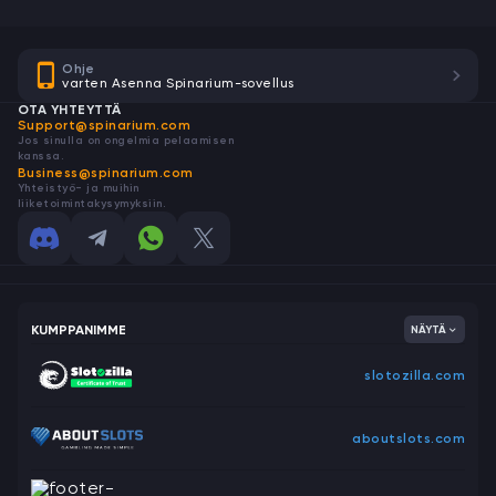
Ohje
varten Asenna Spinarium-sovellus
OTA YHTEYTTÄ
Support@spinarium.com
Jos sinulla on ongelmia pelaamisen
kanssa.
Business@spinarium.com
Yhteistyö- ja muihin
liiketoimintakysymyksiin.
KUMPPANIMME
NÄYTÄ
slotozilla.com
aboutslots.com