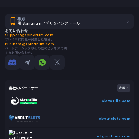
手順
用 Spinariumアプリをインストール
お問い合わせ
Support@spinarium.com
プレイ中に問題が発生した場合。
Business@spinarium.com
パートナーシップやその他のビジネスに関
するお問い合わせ。
当社のパートナー
表示
slotozilla.com
aboutslots.com
askgamblers.com