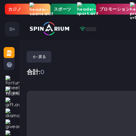
カジノ
スポーツ
プロモーション
戻る
合計:
0