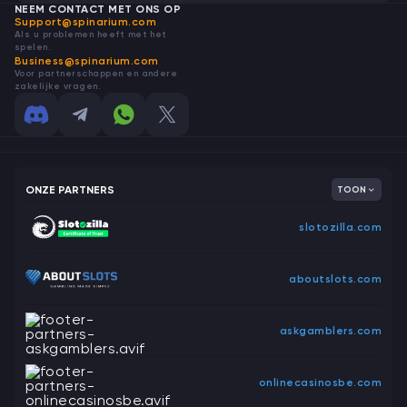
NEEM CONTACT MET ONS OP
Support@spinarium.com
Als u problemen heeft met het
spelen.
Business@spinarium.com
Voor partnerschappen en andere
zakelijke vragen.
ONZE PARTNERS
TOON
slotozilla.com
aboutslots.com
askgamblers.com
onlinecasinosbe.com