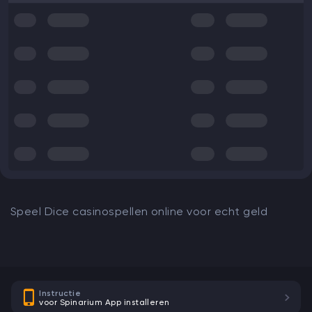
Speel Dice casinospellen online voor echt geld
Instructie
voor Spinarium App installeren