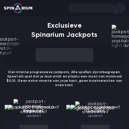
Exclusieve
Spinarium Jackpots
Vier interne progressieve jackpots. Alle spellen zijn inbegrepen.
Speel elk spel dat je leuk vindt en plaats een inzet van minimaal
$0,10. Geen extra moeite van jouw kant, geen inzetvereisten van
onze kant.
Imperial
Gouden
JACKPOT
JACKPOT