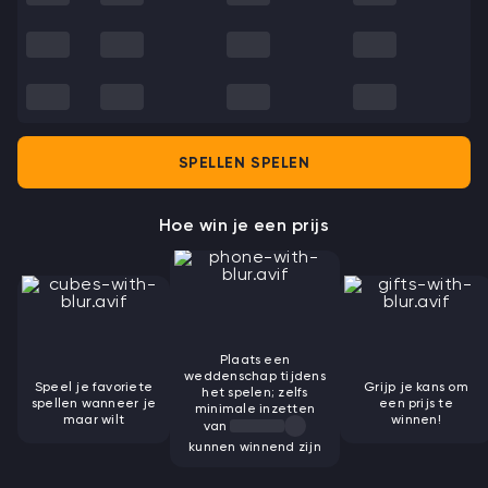
SPELLEN SPELEN
Hoe win je een prijs
Plaats een
weddenschap tijdens
Speel je favoriete
Grijp je kans om
het spelen; zelfs
spellen wanneer je
een prijs te
minimale inzetten
maar wilt
winnen!
van
kunnen winnend zijn