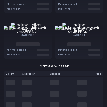
Minimale inzet
Minimale inzet
Max. winst
Max. winst
Zilver
Brons
JACKPOT
JACKPOT
Minimale inzet
Minimale inzet
Max. winst
Max. winst
Laatste winsten
Datum
Gebruiker
Jackpot
Prijs