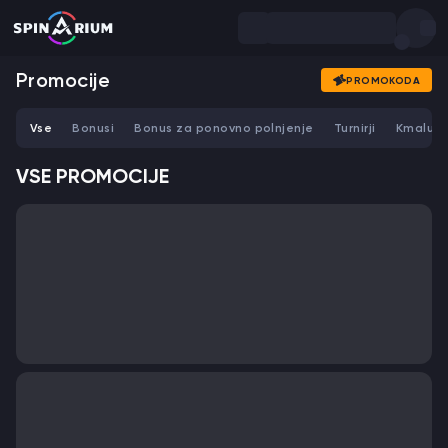
Promocije
PROMOKODA
Vse
Bonusi
Bonus za ponovno polnjenje
Turnirji
Kmalu
VSE PROMOCIJE