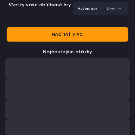
Všetky vaše obľúbené hry
Automaty
Live hry
NAČÍTAŤ VIAC
Najčastejšie otázky