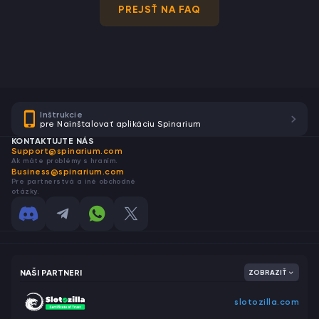
PREJSŤ NA FAQ
Inštrukcie
pre Nainštalovať aplikáciu Spinarium
KONTAKTUJTE NÁS
Support@spinarium.com
Ak máte problémy s hraním.
Business@spinarium.com
Pre partnerstvá a iné obchodné
otázky.
NAŠI PARTNERI
ZOBRAZIŤ
slotozilla.com