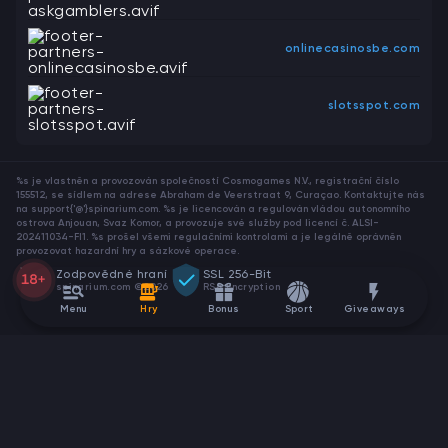
onlinecasinosbe.com
slotsspot.com
%s je vlastněn a provozován společností Cosmogames N.V., registrační číslo
155512, se sídlem na adrese Abraham de Veerstraat 9, Curaçao. Kontaktujte nás
na support{'@'}spinarium.com. %s je licencován a regulován vládou autonomního
ostrova Anjouan, Svaz Komor, a provozuje své služby pod licencí č. ALSI-
202411034-FI1. %s prošel všemi regulačními kontrolami a je legálně oprávněn
provozovat hazardní hry a sázkové operace.
Zodpovědné hraní
SSL 256-Bit
spinarium.com ©2026
RSA Encryption
Menu
Hry
Bonus
Sport
Giveaways