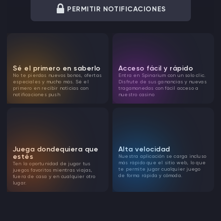
PERMITIR NOTIFICACIONES
Sé el primero en saberlo
Acceso fácil y rápido
No te pierdas nuevos bonos, ofertas
Entra en Spinarium con un solo clic.
especiales y mucho más. Sé el
Disfrute de sus ganancias y nuevas
primero en recibir noticias con
tragamonedas con fácil acceso a
notificaciones push
nuestro casino
Juega dondequiera que
Alta velocidad
estés
Nuestra aplicación se carga incluso
más rápido que el sitio web, lo que
Ten la oportunidad de jugar tus
te permite jugar cualquier juego
juegos favoritos mientras viajas,
de forma rápida y cómoda.
fuera de casa y en cualquier otro
lugar.