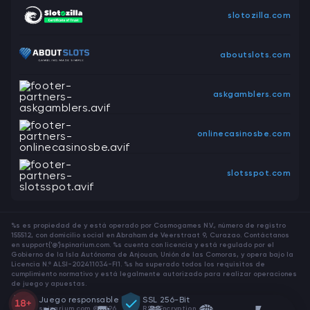
slotozilla.com
aboutslots.com
askgamblers.com
onlinecasinosbe.com
slotsspot.com
%s es propiedad de y está operado por Cosmogames N.V., número de registro
155512, con domicilio social en Abraham de Veerstraat 9, Curazao. Contáctanos
en support{'@'}spinarium.com. %s cuenta con licencia y está regulado por el
Gobierno de la Isla Autónoma de Anjouan, Unión de las Comoras, y opera bajo la
Licencia N.º ALSI-202411034-FI1. %s ha superado todos los requisitos de
cumplimiento normativo y está legalmente autorizado para realizar operaciones
de juego y apuestas.
Juego responsable
SSL 256-Bit
spinarium.com ©2026
RSA Encryption