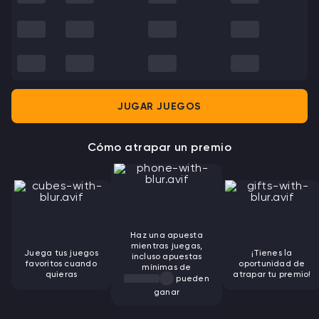
JUGAR JUEGOS
Cómo atrapar un premio
Haz una apuesta
mientras juegas,
Juega tus juegos
¡Tienes la
incluso apuestas
favoritos cuando
oportunidad de
mínimas de
quieras
atrapar tu premio!
pueden
ganar