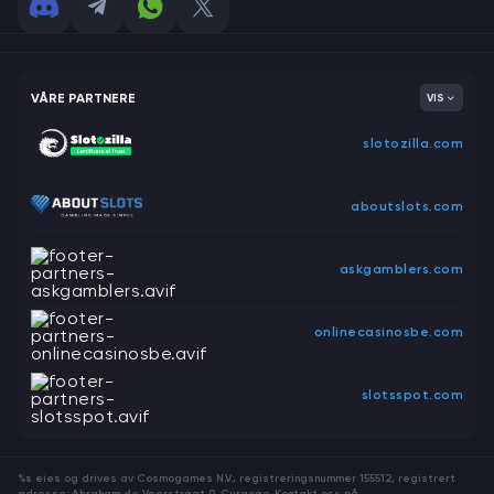
VÅRE PARTNERE
VIS
slotozilla.com
aboutslots.com
askgamblers.com
onlinecasinosbe.com
slotsspot.com
%s eies og drives av Cosmogames N.V., registreringsnummer 155512, registrert
adresse: Abraham de Veerstraat 9, Curacao. Kontakt oss på