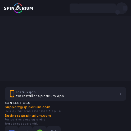
Instruksjon
for Installer Spinarium App
KONTAKT OSS
Support@spinarium.com
Hvis du har problemer med å spille.
Business@spinarium.com
For partnerskap og andre
forretningsspørsmål.