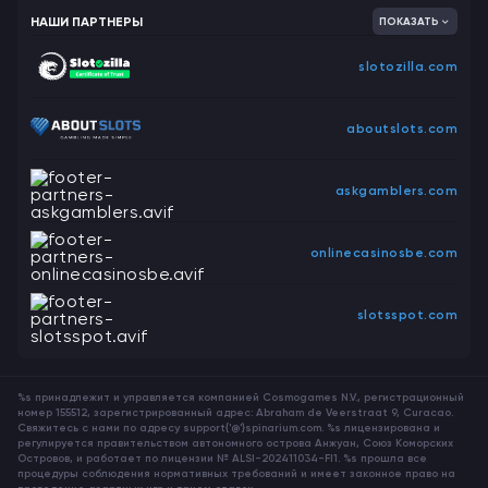
НАШИ ПАРТНЕРЫ
ПОКАЗАТЬ
slotozilla.com
aboutslots.com
askgamblers.com
onlinecasinosbe.com
slotsspot.com
%s принадлежит и управляется компанией Cosmogames N.V., регистрационный
номер 155512, зарегистрированный адрес: Abraham de Veerstraat 9, Curacao.
Свяжитесь с нами по адресу support{'@'}spinarium.com. %s лицензирована и
регулируется правительством автономного острова Анжуан, Союз Коморских
Островов, и работает по лицензии № ALSI-202411034-FI1. %s прошла все
процедуры соблюдения нормативных требований и имеет законное право на