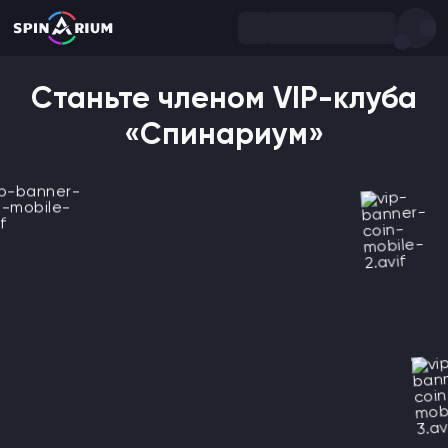
Станьте членом VIP-клуба
«Спинариум»