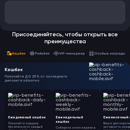
Присоединяйтесь, чтобы открыть все
преимущества
Кэшбэк
Рейкбек
VIP-менеджер
Особые награды
Кэшбэк
Получайте ДО 25% от последнего
депозита обратно
Ежедневный кэшбэк
Еженедельный
Ежемесячный 
кэшбэк
Получайте подушку
Ваша долгосроч
безопасности каждый
активность кажд
Соберите итоги недели в