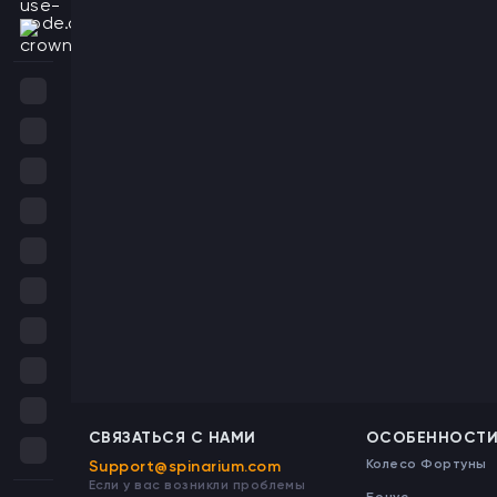
СВЯЗАТЬСЯ С НАМИ
ОСОБЕННОСТ
Колесо Фортуны
Support@spinarium.com
Если у вас возникли проблемы
Бонус