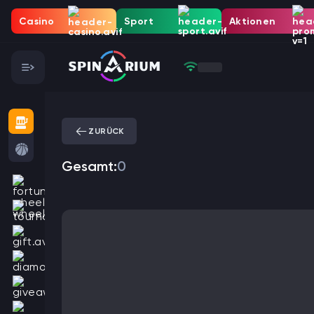
Casino
Sport
Aktionen
ZURÜCK
Gesamt:
0