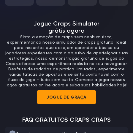
Jogue Craps Simulator
grátis agora
Sinta a emoção de craps sem nenhum risco,
experimentando nosso simulador de craps gratuito! Ideal
para iniciantes que desejam aprender o básico ou
jogadores experientes com o objetivo de aperfeiçoar suas
estratégias, nossa demonstração gratuita de jogos do
Craps oferece uma experiência realista no seu navegador.
Desfrute de rodadas de prática ilimitadas, experimente
várias táticas de apostas e se sinta confortável com o
fluxo do jogo - tudo sem custo. Comece a jogar nossos
jogos gratuitos online agora e suba suas habilidades hoje!
JOGUE DE GRAÇA
FAQ GRATUITOS CRAPS CRAPS