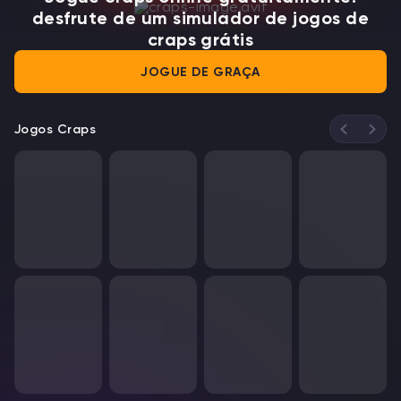
desfrute de um simulador de jogos de
craps grátis
JOGUE DE GRAÇA
Jogos Craps