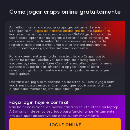
Como jogar craps online gratuitamente
A melhor maneira de jogar craps gratuitamente é em um
site que tem
Jogos de cassino online grátis
. No
Spinarium
,
Fornecemos várias versões de jogos CRAPS gratuitos, onde
você pode aprender as regras e testar novas estratégias -
não é necessário downloads! Basta usar nossa opção de
registro rápido para criar uma conta instantaneamente
com informações geradas automaticamente.
Para experimentar uma demonstração do Craps, basta
clicar no botão "exclusivo" na barra de navegação à
esquerda, selecione "Live Casino" e escolha craps no menu
suspenso. A partir daí, alterne a opção "Demo" para
reproduzir gratuitamente e explorar qualquer versão que
você quiser.
Desfrute de jogo sem costura no desktop ou leve o jogo com
você em nossa versão móvel, para que você possa praticar
a qualquer momento, em qualquer lugar.
Faça login hoje e confira!
Não há necessidade de baixar nada no seu telefone ou laptop.
A Spinarium desenvolveu tudo para funcionar perfeitamente
em qualquer dispositivo em casa ou em movimento!
JOGUE ONLINE