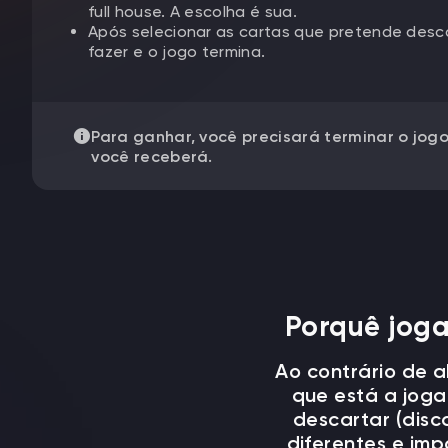
full house. A escolha é sua.
Após selecionar as cartas que pretende desc
fazer e o jogo termina.
Para ganhar, você precisará terminar o jog
você receberá.
Porquê joga
Ao contrário de a
que está a joga
descartar (disc
diferentes e imp