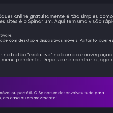
óquer online gratuitamente é tão simples como 
es sites é o Spinarium. Aqui tem uma visão ráp
tware.
dade com desktop e dispositivos móveis. Portanto, quer 
car no botão "exclusive" na barra de navegaçã
 no menu pendente. Depois de encontrar o jogo 
óvel ou portátil. O Spinarium desenvolveu tudo para
vo, em casa ou em movimento!