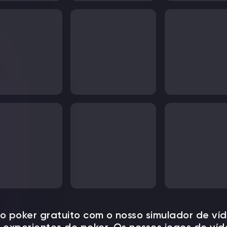
 poker gratuito com o nosso simulador de víde