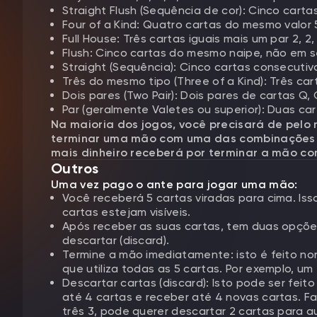
Straight Flush (Sequência de cor): Cinco carta
Four of a Kind: Quatro cartas do mesmo valor 5,
Full House: Três cartas iguais mais um par 2, 2, 
Flush: Cinco cartas do mesmo naipe, não em 
Straight (Sequência): Cinco cartas consecutivas
Três do mesmo tipo (Three of a Kind): Três car
Dois pares (Two Pair): Dois pares de cartas Q, Q
Par (geralmente Valetes ou superior): Duas ca
Na maioria dos jogos, você precisará de pelo 
terminar uma mão com uma das combinações ven
mais dinheiro receberá por terminar a mão c
Outros
Uma vez pago o ante para jogar uma mão:
Você receberá 5 cartas viradas para cima. Is
cartas estejam visíveis.
Após receber as suas cartas, tem duas opçõe
descartar (discard).
Termine a mão imediatamente: isto é feito no
que utiliza todas as 5 cartas. Por exemplo, um 
Descartar cartas (discard): Isto pode ser feit
até 4 cartas e receber até 4 novas cartas. F
três 3, pode querer descartar 2 cartas para a