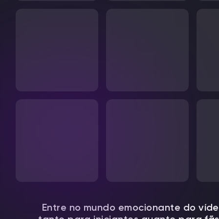
Entre no mundo emocionante do vídeo