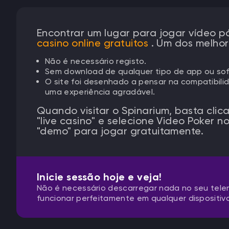
Encontrar um lugar para jogar vídeo p
casino online gratuitos
. Um dos melhor
Não é necessário registo.
Sem download de qualquer tipo de app ou sof
O site foi desenhado a pensar na compatibili
uma experiência agradável.
Quando visitar o Spinarium, basta cli
"live casino" e selecione Video Poker
"demo" para jogar gratuitamente.
Inicie sessão hoje e veja!
Não é necessário descarregar nada no seu telem
funcionar perfeitamente em qualquer dispositi