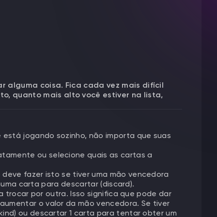
r alguma coisa. Fica cada vez mais difícil
 quanto mais alto você estiver na lista,
ê está jogando sozinho, não importa que suas
atamente ou selecione quais as cartas a
ó deve fazer isto se tiver uma mão vencedora
nhuma carta para descartar (discard).
 trocar por outra. Isso significa que pode dar
aumentar o valor da mão vencedora. Se tiver
ind) ou descartar 1 carta para tentar obter um