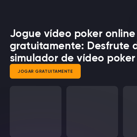
Jogue vídeo poker online
gratuitamente: Desfrute 
simulador de vídeo poker
JOGAR GRATUITAMENTE